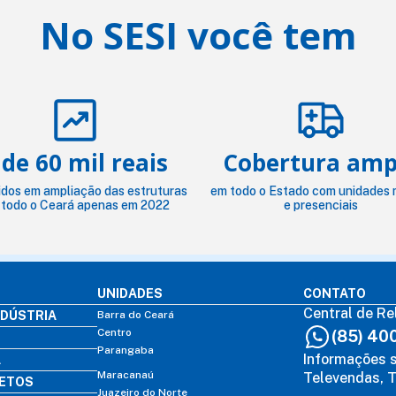
No SESI você tem
 de 60 mil reais
Cobertura amp
idos em ampliação das estruturas
em todo o Estado com unidades 
 todo o Ceará apenas em 2022
e presenciais
UNIDADES
CONTATO
Central de Re
NDÚSTRIA
Barra do Ceará
Centro
(85) 40
Parangaba
Informações s
A
Maracanaú
Televendas, T
LETOS
Juazeiro do Norte