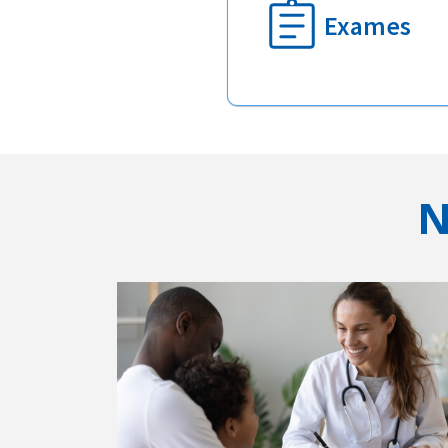
Exames
N