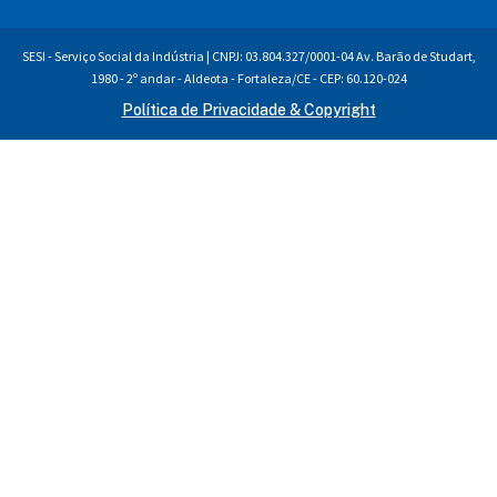
SESI - Serviço Social da Indústria | CNPJ: 03.804.327/0001-04 Av. Barão de Studart,
1980 - 2º andar - Aldeota - Fortaleza/CE - CEP: 60.120-024
Política de Privacidade & Copyright