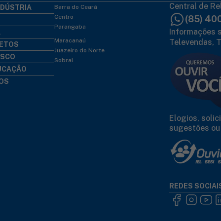
Central de Re
NDÚSTRIA
Barra do Ceará
Centro
(85) 40
Parangaba
Informações s
A
Maracanaú
Televendas, T
LETOS
Juazeiro do Norte
OSCO
Sobral
DUCAÇÃO
ÇOS
Elogios, soli
sugestões ou
REDES SOCIAI