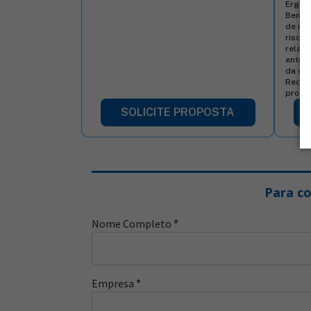
Ergon
Benef
de me
riscos
relaci
entre 
da em
Reduç
produ
SOLICITE PROPOSTA
Para co
Nome Completo
*
Empresa
*