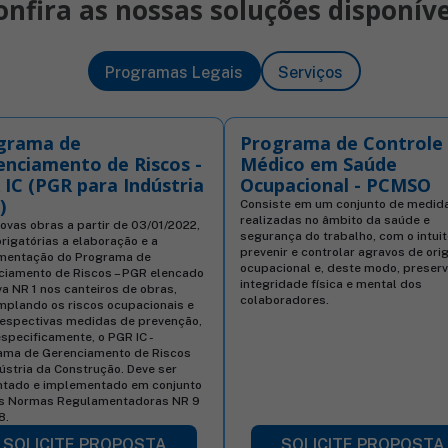
onfira as nossas soluções disponíve
Programas Legais
Serviços
grama de
Programa de Controle
enciamento de Riscos -
Médico em Saúde
IC (PGR para Indústria
Ocupacional - PCMSO
)
Consiste em um conjunto de medid
realizadas no âmbito da saúde e
ovas obras a partir de 03/01/2022,
segurança do trabalho, com o intui
rigatórias a elaboração e a
prevenir e controlar agravos de or
mentação do Programa de
ocupacional e, deste modo, preserv
ciamento de Riscos – PGR elencado
integridade física e mental dos
a NR 1 nos canteiros de obras,
colaboradores.
plando os riscos ocupacionais e
respectivas medidas de prevenção,
specificamente, o PGR IC -
ama de Gerenciamento de Riscos
ústria da Construção. Deve ser
ntado e implementado em conjunto
s Normas Regulamentadoras NR 9
8.
SOLICITE PROPOSTA
SOLICITE PROPOSTA