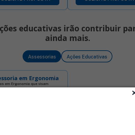
ções educativas irão contribuir p
ainda mais.
Assessorias
Ações Educativas
essoria em Ergonomia
ços em Ergonomia que visam
buir para a redução de doenças e
amentos decorrentes dos riscos
ômicos, promovendo mais conforto
urança para os trabalhadores e
rodutividade para a indústria.
ça os módulos dos serviços:
se Ergonômica do Trabalho - AET
ê Ergonômico - COERGO Sistema
ado de Gestão em Ergonomia - SIG-
Assessoria em Ergonomia