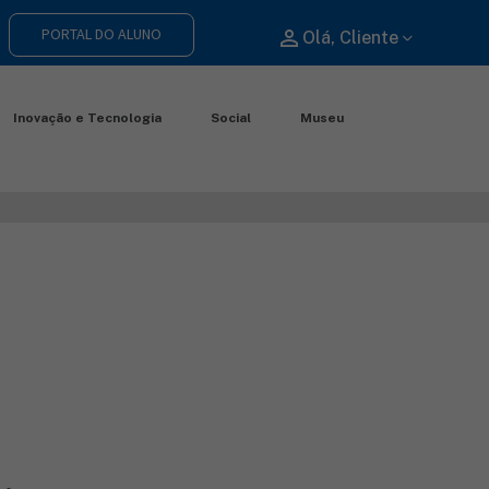
PORTAL DO ALUNO
perm_identity
Olá, Cliente
Inovação e Tecnologia
Social
Museu