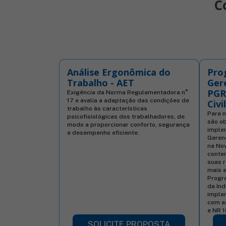
C
Análise Ergonômica do
Pro
Trabalho - AET
Ger
PGR 
Exigência da Norma Regulamentadora n°
17 e avalia a adaptação das condições de
Civil
trabalho às características
Para n
psicofisiológicas dos trabalhadores, de
são ob
modo a proporcionar conforto, segurança
imple
e desempenho eficiente.
Geren
na Nov
contem
suas 
mais e
Progr
da Ind
impla
com a
e NR 1
SOLICITE PROPOSTA