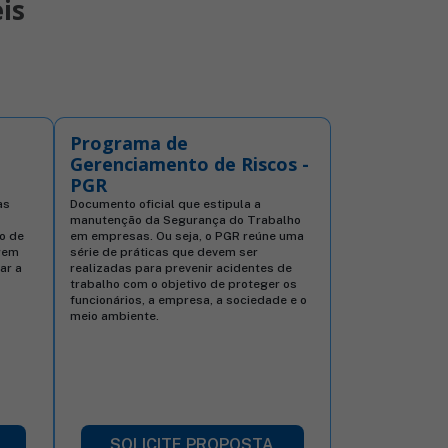
is
Programa de
Gerenciamento de Riscos -
PGR
as
Documento oficial que estipula a
manutenção da Segurança do Trabalho
to de
em empresas. Ou seja, o PGR reúne uma
igem
série de práticas que devem ser
ar a
realizadas para prevenir acidentes de
trabalho com o objetivo de proteger os
funcionários, a empresa, a sociedade e o
meio ambiente.
SOLICITE PROPOSTA