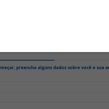
omia de Prevenção de Acidentes
ícios para a empresa: Implantação
lhorias ergonômicas Diminuição dos
 de acidentes e doenças
onadas ao trabalho (LER / DORT,
outras) Redução de ações judiciais
presa por questões ergonômicas
ão do absenteísmo e aumento da
tividade
SOLICITE PROPOSTA
meçar, preencha alguns dados sobre você e sua 