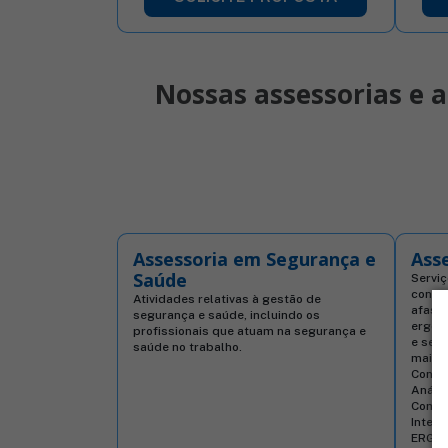
Nossas assessorias e a
Assessoria em Segurança e
Ass
Saúde
Servi
contri
Atividades relativas à gestão de
afast
segurança e saúde, incluindo os
ergon
profissionais que atuam na segurança e
e seg
saúde no trabalho.
mais p
Conhe
Análi
Comit
Integr
ERGO 