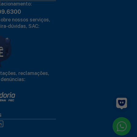
lacionamento:
09.6300
obre nossos serviços,
ira-dúvidas, SAC:
citações, reclamações,
 denúncias:
S