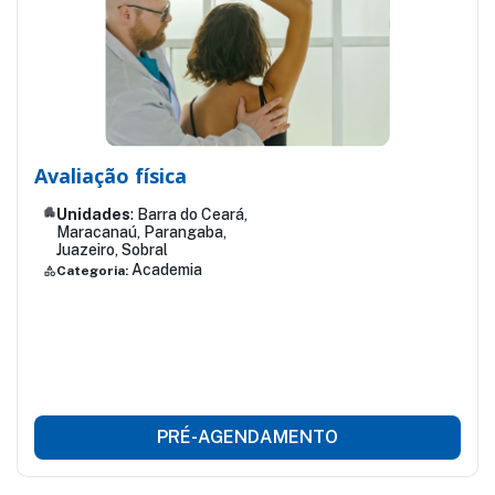
Avaliação física
apartment
Unidades
: Barra do Ceará,
Maracanaú, Parangaba,
Juazeiro, Sobral
Academia
Categoria:
category
PRÉ-AGENDAMENTO