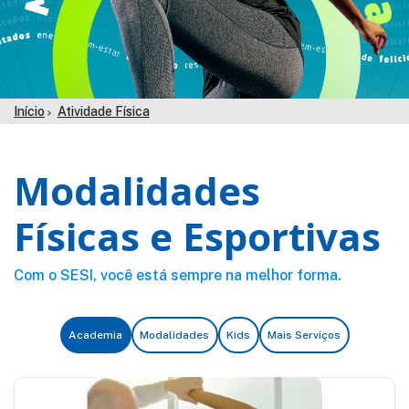
Início
Atividade Física
Modalidades
Físicas e Esportivas
Com o SESI, você está sempre na melhor forma.
Academia
Modalidades
Kids
Mais Serviços