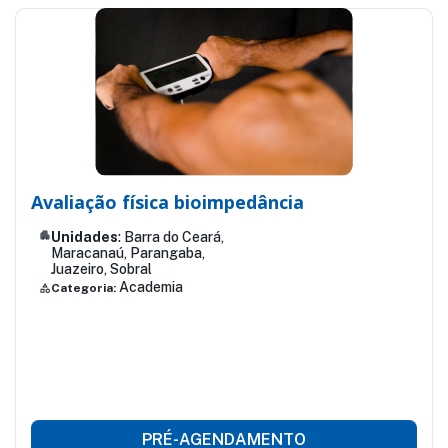
Avaliação física bioimpedância
apartment
Unidades
: Barra do Ceará,
Maracanaú, Parangaba,
Juazeiro, Sobral
Academia
Categoria:
category
PRÉ-AGENDAMENTO