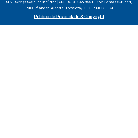
SESI - Serviço Social da Indústria | CNPJ: 03.804.327/0001-04 Av. Barão de Studart,
1980 - 2º andar - Aldeota - Fortaleza/CE - CEP: 60.120-024
Política de Privacidade & Copyright